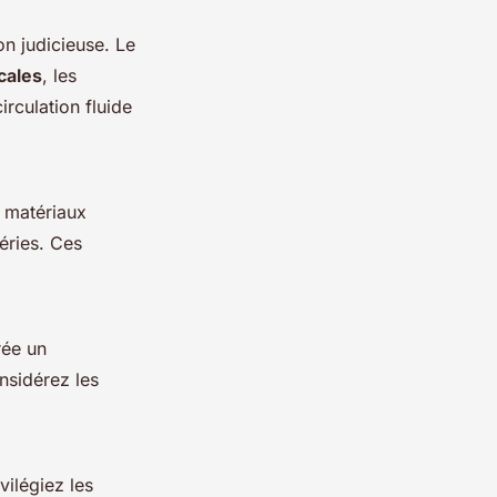
on judicieuse. Le
cales
, les
rculation fluide
s matériaux
éries. Ces
rée un
onsidérez les
vilégiez les