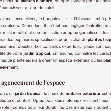
de choix de
plantes d’ombre
, on opte souvent pour les phil
épanouissent à l’abri du soleil.
 zones ensoleillées, le bougainvillier et l’hibiscus sont à priv
 couleurs. Cependant, il ne faut pas négliger l’entretien du 
r mais modéré et une fertilisation adaptée garantissent leur
sir des pépinières spécialisées pour l’achat de
plantes trop
pécimens robustes. Les conseils d’experts sur place sont so
ilité de votre
jardin tropical
. En résumé, connaître les caract
chaque plante aidera à créer un espace extérieur où les
pla
éellement.
t agencement de l’espace
ion d’un
jardin tropical
, le choix du
mobilier extérieur
est e
tique et confort. Optez pour des matériaux résistants aux i
e rotin, connus pour leur durabilité. Ces matériaux ajoutent