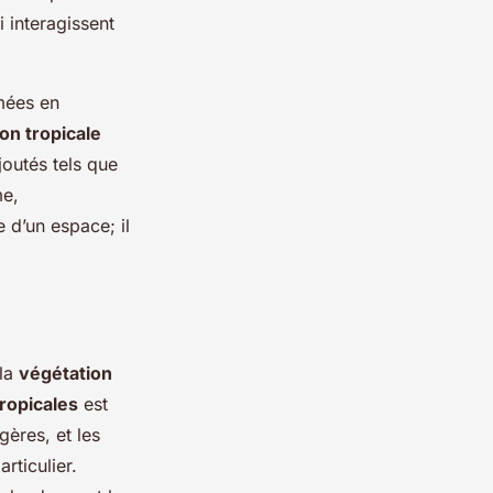
 interagissent
mées en
on tropicale
joutés tels que
me,
 d’un espace; il
 la
végétation
tropicales
est
gères, et les
rticulier.