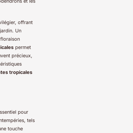
odendrons et les
ilégier, offrant
jardin. Un
 floraison
icales
permet
uvent précieux,
éristiques
ntes tropicales
ssentiel pour
ntempéries, tels
 une touche