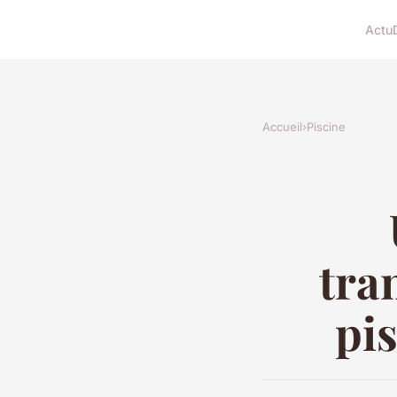
Actu
Accueil
›
Piscine
tra
pis