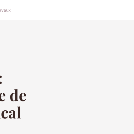
avaux
:
e de
ical