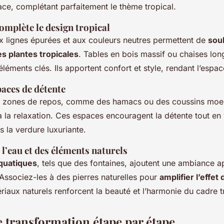
pace, complétant parfaitement le thème tropical.
omplète le design tropical
 lignes épurées et aux couleurs neutres permettent de
sou
s plantes tropicales
. Tables en bois massif ou chaises l
léments clés. Ils apportent confort et style, rendant l’espac
paces de détente
s zones de repos, comme des hamacs ou des coussins moel
à la relaxation. Ces espaces encouragent la détente tout en
 la verdure luxuriante.
 l’eau et des éléments naturels
quatiques
, tels que des fontaines, ajoutent une ambiance a
ssociez-les à des pierres naturelles pour
amplifier l’effet
ériaux naturels renforcent la beauté et l’harmonie du cadre t
e transformation étape par étape