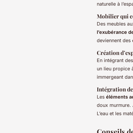
naturelle à l’es
Mobilier qui c
Des meubles aux
l’exubérance de
deviennent des é
Création d’es
En intégrant de
un lieu propice 
immergeant dans
Intégration de
Les
éléments a
doux murmure. A
L’eau et les mat
Conseils d