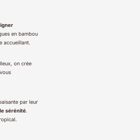
ligner
ongues en bambou
e accueillant.
leux, on crée
 vous
paisante par leur
 de sérénité
.
ropical.