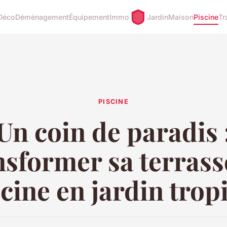
Déco
Déménagement
Équipement
Immo
Jardin
Maison
Piscine
Tr
PISCINE
Un coin de paradis 
nsformer sa terrass
cine en jardin trop