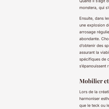
Quand il s’agit 
monstera, qui s’
Ensuite, dans les
une explosion de
arrosage régulie
abondante. Choi
d’obtenir des s
assurant la viab
spécifiques de 
s’épanouissent r
Mobilier e
Lors de la créat
harmoniser esthé
que le teck ou l