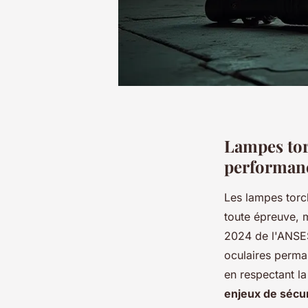
Lampes torc
performanc
Les lampes torch
toute épreuve, m
2024 de l'ANSES
oculaires perm
en respectant l
enjeux de sécur