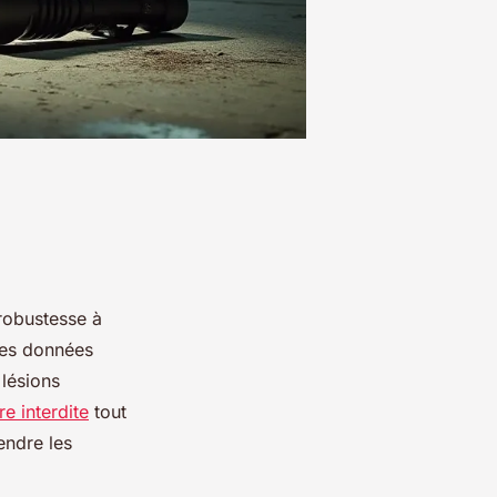
robustesse à
 les données
lésions
re interdite
tout
endre les