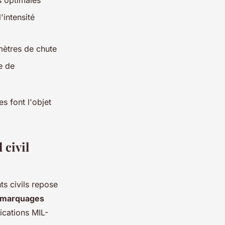
'intensité
mètres de chute
e de
s font l'objet
 civil
ts civils repose
marquages
cations MIL-