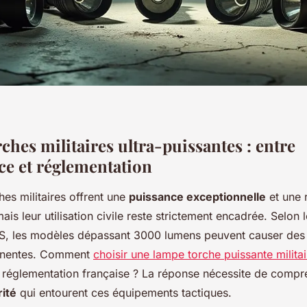
hes militaires ultra-puissantes : entre
e et réglementation
es militaires offrent une
puissance exceptionnelle
et une 
ais leur utilisation civile reste strictement encadrée. Selon
, les modèles dépassant 3000 lumens peuvent causer des 
anentes. Comment
choisir une lampe torche puissante militai
a réglementation française ? La réponse nécessite de compr
ité
qui entourent ces équipements tactiques.