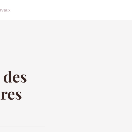
avaux
 des
ires