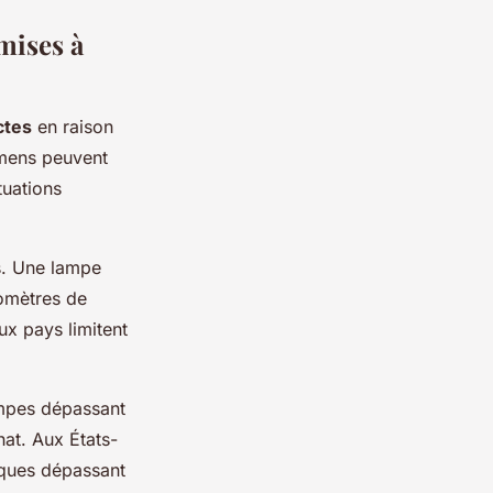
mises à
ctes
en raison
umens peuvent
tuations
s. Une lampe
lomètres de
ux pays limitent
ampes dépassant
hat. Aux États-
iques dépassant