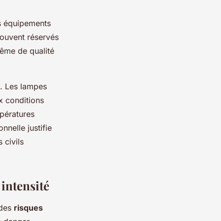
es équipements
 souvent réservés
même de qualité
s. Les lampes
x conditions
mpératures
nelle justifie
 civils
 intensité
 des
risques