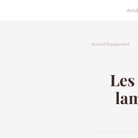
Actu
Accueil
›
Équipement
Les
lam