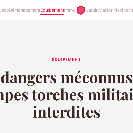
Déco
Déménagement
Équipement
Immo
Jardin
Maison
Piscine
Tr
ÉQUIPEMENT
 dangers méconnus
pes torches milita
interdites