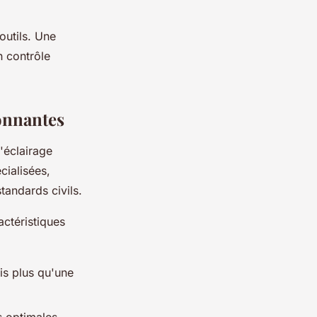
outils. Une
n contrôle
onnantes
'éclairage
cialisées,
tandards civils.
ctéristiques
is plus qu'une
s optimales