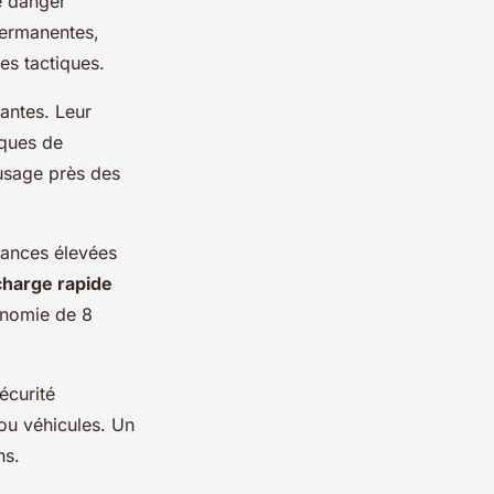
le danger
permanentes,
es tactiques.
ntes. Leur
sques de
 usage près des
sances élevées
harge rapide
onomie de 8
écurité
ou véhicules. Un
ns.