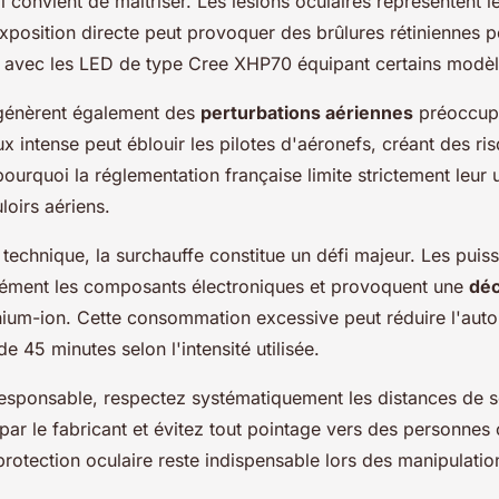
l convient de maîtriser. Les lésions oculaires représentent 
exposition directe peut provoquer des brûlures rétiniennes 
t avec les LED de type Cree XHP70 équipant certains modèl
 génèrent également des
perturbations aériennes
préoccupa
x intense peut éblouir les pilotes d'aéronefs, créant des ri
 pourquoi la réglementation française limite strictement leur
loirs aériens.
technique, la surchauffe constitue un défi majeur. Les puis
ensément les composants électroniques et provoquent une
déc
ithium-ion. Cette consommation excessive peut réduire l'aut
e 45 minutes selon l'intensité utilisée.
esponsable, respectez systématiquement les distances de s
r le fabricant et évitez tout pointage vers des personnes 
rotection oculaire reste indispensable lors des manipulatio