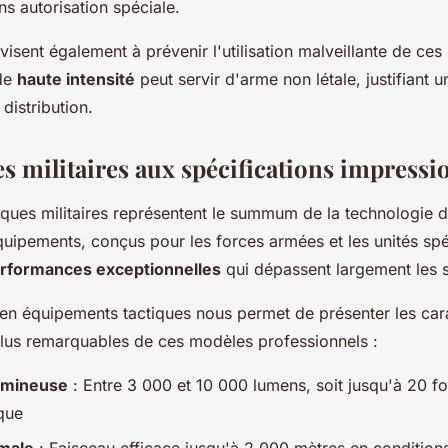
s autorisation spéciale.
 visent également à prévenir l'utilisation malveillante de ces 
 de
haute intensité
peut servir d'arme non létale, justifiant u
distribution.
s militaires aux spécifications impressi
iques militaires représentent le summum de la technologie d
quipements, conçus pour les forces armées et les unités spé
rformances exceptionnelles
qui dépassent largement les s
 en équipements tactiques nous permet de présenter les cara
plus remarquables de ces modèles professionnels :
umineuse
: Entre 3 000 et 10 000 lumens, soit jusqu'à 20 fo
que
male
: Faisceau efficace jusqu'à 2 000 mètres en condition