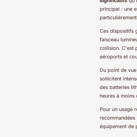
significatifs
qu'i
principal : une 
particulièremen
Ces dispositifs
faisceau lumineu
collision. C'est
aéroports et cou
Du point de vue 
sollicitent int
des batteries l
heures à moins d
Pour un usage r
recommandées pa
équipement de p